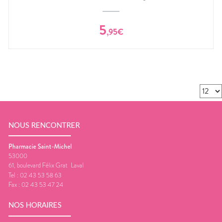
5
,
95
€
NOUS RENCONTRER
Pharmacie Saint-Michel
53000
61, boulevard Félix Grat
Laval
Tel :
02 43 53 58 63
Fax :
02 43 53 47 24
NOS HORAIRES