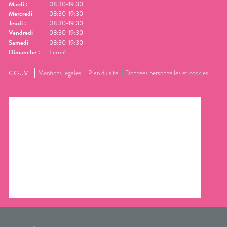
Mardi
:
08:30-19:30
Mercredi
:
08:30-19:30
Jeudi
:
08:30-19:30
Vendredi
:
08:30-19:30
Samedi
:
08:30-19:30
Dimanche
:
Fermé
CGUVL
Mentions légales
Plan du site
Données personnelles et cookies