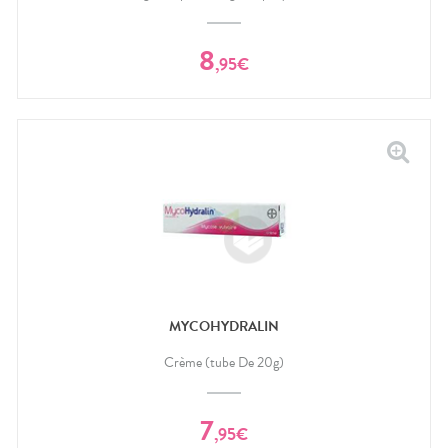
8
,
95
€
MYCOHYDRALIN
Crème (tube De 20g)
7
,
95
€