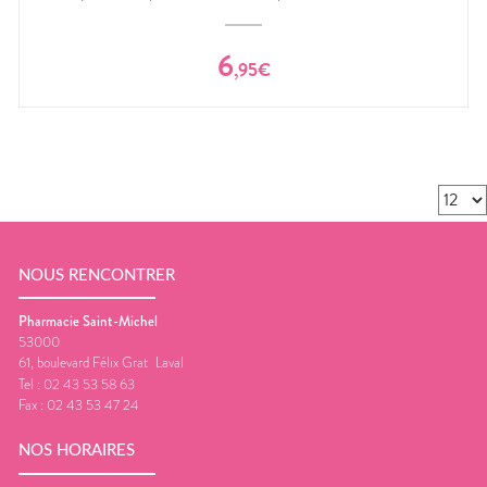
6
,
95
€
NOUS RENCONTRER
Pharmacie Saint-Michel
53000
61, boulevard Félix Grat
Laval
Tel :
02 43 53 58 63
Fax :
02 43 53 47 24
NOS HORAIRES