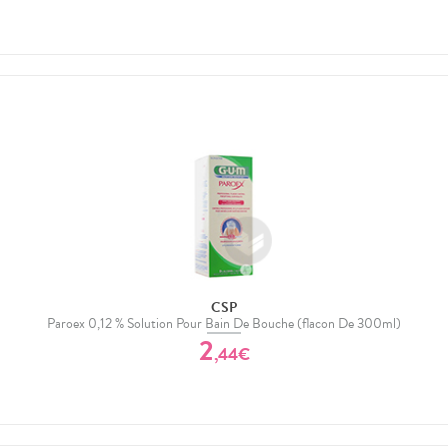
CSP
Paroex 0,12 % Solution Pour Bain De Bouche (flacon De 300ml)
2
,
44
€