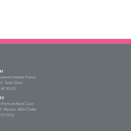
SM
oulevard Anatole France
00
Saint-Denis
5 87 30 00
ES
e Pierre et Marie Curie
1
Maisons-Alfort Cedex
 77 13 50