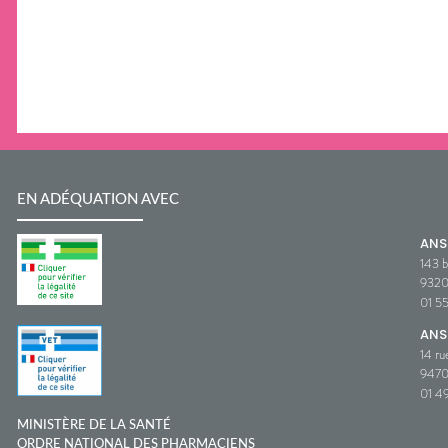
EN ADÉQUATION AVEC
AN
143 b
932
01 5
ANS
14 ru
9470
01 49
MINISTÈRE DE LA SANTÉ
ORDRE NATIONAL DES PHARMACIENS