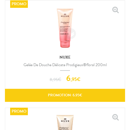
NUXE
Gelée De Douche Délicate Prodigieux®floral 200ml
6
,
95
€
8,95
€
PROMOTION:
6.95
€