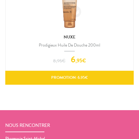
NUXE
Prodigieux Huile De Douche 200ml
6
,
95
€
8,95
€
PROMOTION:
6.95
€
NOUS RENCONTRER
Pharmacie Saint-Michel