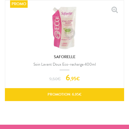
SAFORELLE
Soin Lavant Doux Eco-recharge 400ml
6
,
95
€
9,50
€
PROMOTION:
6.95
€