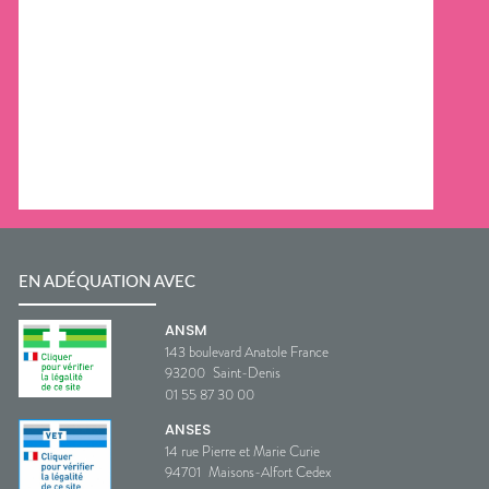
EN ADÉQUATION AVEC
ANSM
143 boulevard Anatole France
93200
Saint-Denis
01 55 87 30 00
ANSES
14 rue Pierre et Marie Curie
94701
Maisons-Alfort Cedex