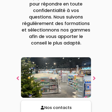
pour répondre en toute
confidentialité à vos
questions. Nous suivons
Voir la promotion
Voir la promotion
Voir la promotion
Voir la promotion
Voir la promotion
régulièrement des formations
et sélectionnons nos gammes
afin de vous apporter le
conseil le plus adapté.
Nos contacts