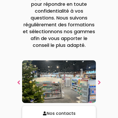
rogressivement introduite
Voir le produit
pour répondre en toute
avec l'accord de votre
confidentialité à vos
médecin.
questions. Nous suivons
Ajouter au panier
Voir la promotion
Voir la promotion
Voir la promotion
Voir la promotion
régulièrement des formations
et sélectionnons nos gammes
afin de vous apporter le
conseil le plus adapté.
Nos contacts